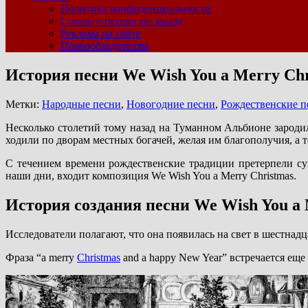
Политика конфиденциальности
Статьи о песнях по заказу
Реклама на сайте
Правообладателям
История песни We Wish You a Merry Chr
Метки:
Народные песни
,
Новогодние песни
,
Рождественские п
Несколько столетий тому назад на Туманном Альбионе зарод
ходили по дворам местных богачей, желая им благополучия, а 
С течением времени рождественские традиции претерпели су
наши дни, входит композиция We Wish You a Merry Christmas.
История создания песни We Wish You a 
Исследователи полагают, что она появилась на свет в шестнадц
Фраза “a merry
Christmas
and a happy New Year” встречается еще 