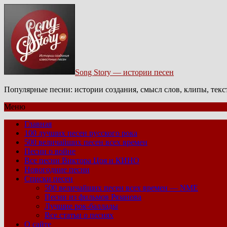
Song Story — истории песен
Популярные песни: истории создания, смысл слов, клипы, тек
Меню
Главная
100 лучших песен русского рока
500 величайших песен всех времен
Песни о войне
Все песни Виктора Цоя и КИНО
Новогодние песни
Списки песен
500 величайших песен всех времен — NME
Песни из фильмов Рязанова
Лучшие рок-баллады
Все статьи о песнях
О сайте