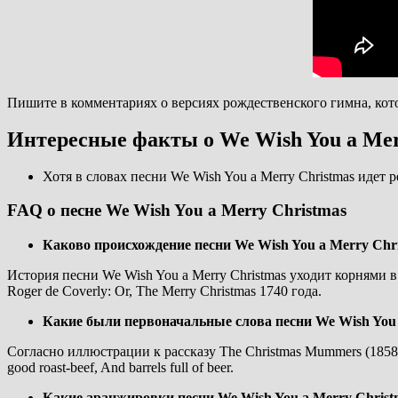
Пишите в комментариях о версиях рождественского гимна, кот
Интересные факты о We Wish You a Mer
Хотя в словах песни We Wish You a Merry Christmas идет 
FAQ о песне We Wish You a Merry Christmas
Каково происхождение песни We Wish You a Merry Chr
История песни We Wish You a Merry Christmas уходит корнями в 
Roger de Coverly: Or, The Merry Christmas 1740 года.
Какие были первоначальные слова песни We Wish You 
Согласно иллюстрации к рассказу The Christmas Mummers (1858) 
good roast-beef, And barrels full of beer.
Какие аранжировки песни We Wish You a Merry Chris