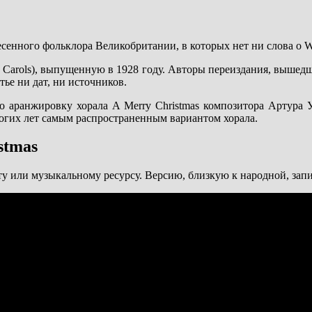
сенного фольклора Великобритании, в которых нет ни слова о We
 Carols), выпущенную в 1928 году. Авторы переиздания, вышедш
ье ни дат, ни источников.
ало аранжировку хорала A Merry Christmas композитора Артура У
многих лет самым распространенным вариантом хорала.
stmas
у или музыкальному ресурсу. Версию, близкую к народной, запи