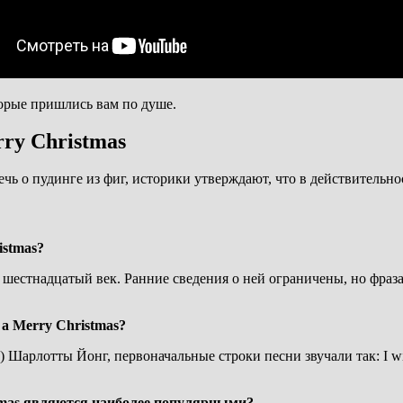
орые пришлись вам по душе.
ry Christmas
речь о пудинге из фиг, историки утверждают, что в действитель
istmas?
шестнадцатый век. Ранние сведения о ней ограничены, но фраза «
a Merry Christmas?
Шарлотты Йонг, первоначальные строки песни звучали так: I wish 
tmas являются наиболее популярными?