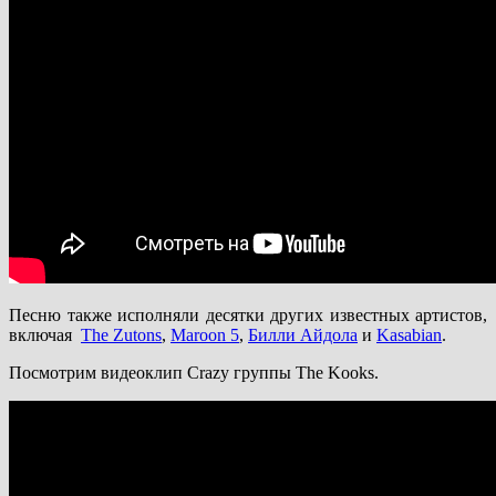
Песню также исполняли десятки других известных артистов,
включая
The Zutons
,
Maroon 5
,
Билли Айдола
и
Kasabian
.
Посмотрим видеоклип Crazy группы The Kooks.