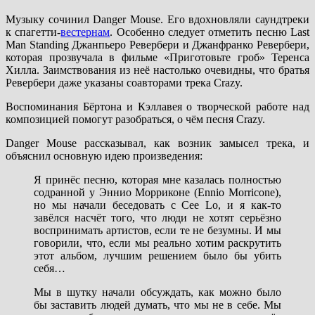
Музыку сочинил Danger Mouse. Его вдохновляли саундтреки
к спагетти-
вестернам
. Особенно следует отметить песню Last
Man Standing Джанпьеро Ревербери и Джанфранко Ревербери,
которая прозвучала в фильме «Приготовьте гроб» Теренса
Хилла. Заимствования из неё настолько очевидны, что братья
Ревербери даже указаны соавторами трека Crazy.
Воспоминания Бёртона и Кэллавея о творческой работе над
композицией помогут разобраться, о чём песня Crazy.
Danger Mouse рассказывал, как возник замысел трека, и
объяснил основную идею произведения:
Я принёс песню, которая мне казалась полностью
содранной у Эннио Морриконе (Ennio Morricone),
но мы начали беседовать с Cee Lo, и я как-то
завёлся насчёт того, что люди не хотят серьёзно
воспринимать артистов, если те не безумны. И мы
говорили, что, если мы реально хотим раскрутить
этот альбом, лучшим решением было бы убить
себя…
Мы в шутку начали обсуждать, как можно было
бы заставить людей думать, что мы не в себе. Мы