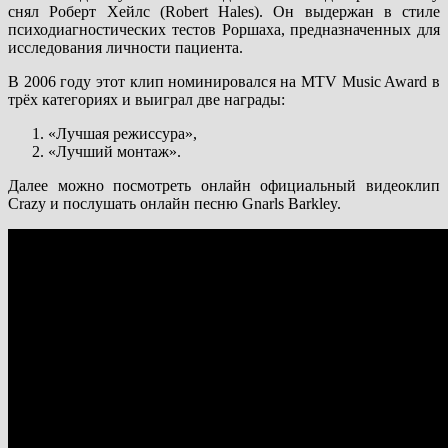
снял Роберт Хейлс (Robert Hales). Он выдержан в стиле
психодиагностических тестов Роршаха, предназначенных для
исследования личности пациента.
В 2006 году этот клип номинировался на MTV Music Award в
трёх категориях и выиграл две награды:
«Лучшая режиссура»,
«Лучший монтаж».
Далее можно посмотреть онлайн официальный видеоклип
Crazy и послушать онлайн песню Gnarls Barkley.