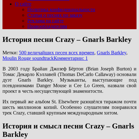
О сайте
Политика конфиденциальности
Статьи о песнях по заказу
Реклама на сайте
Правообладателям
История песни Crazy – Gnarls Barkley
Метки:
500 величайших песен всех времен
,
Gnarls Barkley
,
Moulin Rouge soundtrack
Комментарии: 1
В 2003 году Брайан Джозеф Бёртон (Brian Joseph Burton) и
Томас Декарло Кэллавей (Thomas DeCarlo Callaway) основали
дуэт Gnarls Barkley. Музыканты, выступающие под
псевдонимами Danger Mouse и Cee Lo Green, назвали свой
проект в честь несуществующей знаменитости.
Их первый же альбом St. Elsewhere разошёлся тиражом почти
шесть миллионов копий. Особенно слушателям понравился
трек Crazy, ставший крупным международным хитом.
История и смысл песни Crazy – Gnarls
Barkley