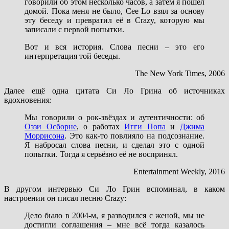
говорили об этом несколько часов, а затем я пошёл
домой. Пока меня не было, Cee Lo взял за основу
эту беседу и превратил её в Crazy, которую мы
записали с первой попытки.
Вот и вся история. Слова песни – это его
интерпретация той беседы.
The New York Times, 2006
Далее ещё одна цитата Си Ло Грина об источниках
вдохновения:
Мы говорили о рок-звёздах и аутентичности: об
Оззи Осборне
, о работах
Игги Попа
и
Джима
Моррисона
. Это как-то повлияло на подсознание.
Я набросал слова песни, и сделал это с одной
попытки. Тогда я серьёзно её не воспринял.
Entertainment Weekly, 2016
В другом интервью Си Ло Грин вспоминал, в каком
настроении он писал песню Crazy:
Дело было в 2004-м, я разводился с женой, мы не
достигли соглашения – мне всё тогда казалось