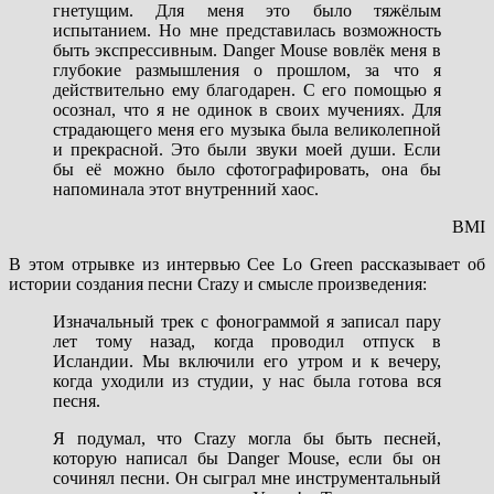
гнетущим. Для меня это было тяжёлым
испытанием. Но мне представилась возможность
быть экспрессивным. Danger Mouse вовлёк меня в
глубокие размышления о прошлом, за что я
действительно ему благодарен. С его помощью я
осознал, что я не одинок в своих мучениях. Для
страдающего меня его музыка была великолепной
и прекрасной. Это были звуки моей души. Если
бы её можно было сфотографировать, она бы
напоминала этот внутренний хаос.
BMI
В этом отрывке из интервью Cee Lo Green рассказывает об
истории создания песни Crazy и смысле произведения:
Изначальный трек с фонограммой я записал пару
лет тому назад, когда проводил отпуск в
Исландии. Мы включили его утром и к вечеру,
когда уходили из студии, у нас была готова вся
песня.
Я подумал, что Crazy могла бы быть песней,
которую написал бы Danger Mouse, если бы он
сочинял песни. Он сыграл мне инструментальный