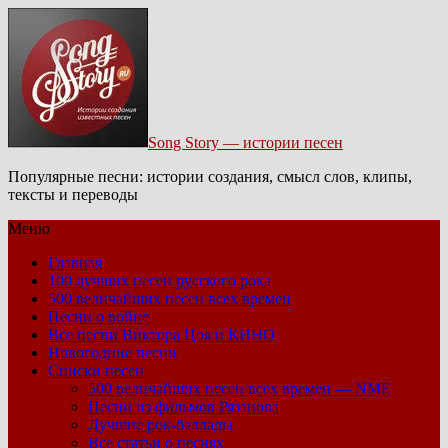
Song Story — истории песен
Популярные песни: истории создания, смысл слов, клипы,
тексты и переводы
Меню
Главная
100 лучших песен русского рока
500 величайших песен всех времен
Песни о войне
Все песни Виктора Цоя и КИНО
Новогодние песни
Списки песен
500 величайших песен всех времен — NME
Песни из фильмов Рязанова
Лучшие рок-баллады
Все статьи о песнях