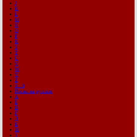
J
K
L
M
N
O
P
R
S
T
U
V
W
Y
Z
0…9
Песни на русском
А
Б
В
Г
Д
Е
Ж
З