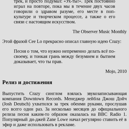
трек, и просто подумал: «Ух-ты!». Трек постоянно
играл на повторе, пока мы в течение двух часов
говорили о здравом разуме, его месте в поп-
культуре и творческом процессе, а также о его
связи с настоящим искусством.
The Observer Music Monthly
Этой фразой Cee Lo прекрасно описал главную идею Crazy:
Песня о том, что нужно непременно делать всё по-
своему, и тонкая грань между безумием и бытием
доказывает, что ты прав.
Mojo, 2010
Релиз и достижения
Выпустить Crazy синглом взялась звукозаписывающая
компания Downtown Records. Менеджер лейбла Джош Дойч
(Josh Deutsch) ухватился за трек обеими руками, прослушав
его всего один раз. За несколько месяцев до официального
релиза песня каким-то образом оказалась на BBC Radio 1.
Популярный ди-джей Zane Lowe начал регулярно ставить её в
эфир и даже использовать в рекламе.