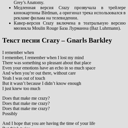
Grey’s Anatomy.
Медленная версия Crazy прозвучала в трейлере
кинокартины Birdman, а оригинал трека использовался в
рекламе фильма на телевидении.
Кавер-версия Crazy включена в театральную версию
мюзикла Moulin Rouge База Лурманна (Baz Luhrmann).
Текст песни Crazy – Gnarls Barkley
I remember when
I remember, I remember when I lost my mind
There was something so pleasant about that place
Even your emotions have an echo in so much space
And when you’re out there, without care
Yeah I was out of touch
But it wasn’t because I didn’t know enough
I just knew too much
Does that make me crazy?
Does that make me crazy?
Does that make me crazy?
Possibly
And I hope that you are having the time of your life