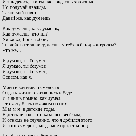
И я надеюсь, что ты наслаждаешься жизнью,
Но подумай дважды,
Таков мой совет.
Давай же, как думаешь,
Как думаешь, как думаешь,
Как думаешь, кто ты?
Ха-ха-ха, Бог с тобой,
Ты действительно думаешь, у тебя всё под контролем?
Что же…
Я думаю, ты безумен.
Я думаю, ты безумен.
Я думаю, ты безумен,
Совсем, как я.
Мои герои имели смелость
Отдать жизни, оказавшись в беде.
И я лишь помню, как думал,
Что хочу быть похожим на них.
М-м-м-м, в детские годы,
В детские годы это казалось весёлым,
И отнюдь не случайно, что я добился этого
И готов умереть, когда мне придёт конец.
Но, быть может, я безумен.