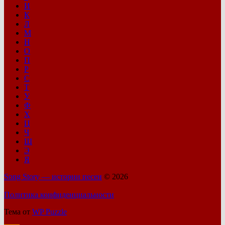
И
К
Л
М
Н
О
П
Р
С
Т
У
Ф
Х
Ц
Ч
Ш
Э
Я
Song Story — истории песен
© 2026
Политика конфиденциальности
Тема от
WP Puzzle