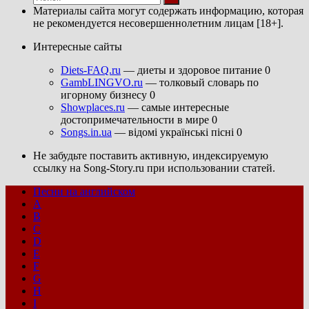
Материалы сайта могут содержать информацию, которая
не рекомендуется несовершеннолетним лицам [18+].
Интересные сайты
Diets-FAQ.ru
— диеты и здоровое питание 0
GambLINGVO.ru
— толковый словарь по
игорному бизнесу 0
Showplaces.ru
— самые интересные
достопримечательности в мире 0
Songs.in.ua
— відомі українські пісні 0
Не забудьте поставить активную, индексируемую
ссылку на Song-Story.ru при использовании статей.
Песни на английском
A
B
C
D
E
F
G
H
I