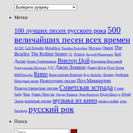
Рубрики
Метки
500
100 лучших песен русского рока
величайших песен всех времен
The
Queen
Metallica
Nirvana
Led Zeppelin
Nautilus Pompilius
AC/DC
Beatles
The Rolling Stones
Алиса
Боб
U2
Андрей Макаревич
Виктор Цой
Дилан
Владимир Высоцкий
Борис Гребенщиков
Джон Леннон
Дэвид Боуи
Гражданская Оборона
Егор Летов
ДДТ
Кино
Константин Кинчев
Курт Кобейн
Леонид Дербенев
КИНОпробы
Пол Маккартни
Новогодние песни
Народные песни
Советская эстрада
Рождественские песни
Стинг
Чиж
Элвис Пресли
Эрик Клэптон
Юрий Шевчук
Юрий
Чайф
Эльдар Рязанов
музыка из кино
военные песни
песни о войне
рок-
Энтин
русский рок
баллада
Поиск