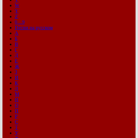
W
Y
Z
0…9
Песни на русском
А
Б
В
Г
Д
Е
Ж
З
И
К
Л
М
Н
О
П
Р
С
Т
У