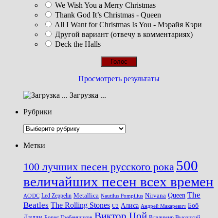
We Wish You a Merry Christmas
Thank God It’s Christmas - Queen
All I Want for Christmas Is You - Мэрайя Кэри
Другой вариант (отвечу в комментариях)
Deck the Halls
Просмотреть результаты
Загрузка ...
Рубрики
Рубрики
Метки
500
100 лучших песен русского рока
величайших песен всех времен
The
Queen
Metallica
Nirvana
Led Zeppelin
Nautilus Pompilius
AC/DC
Beatles
The Rolling Stones
Алиса
Боб
U2
Андрей Макаревич
Виктор Цой
Дилан
Владимир Высоцкий
Борис Гребенщиков