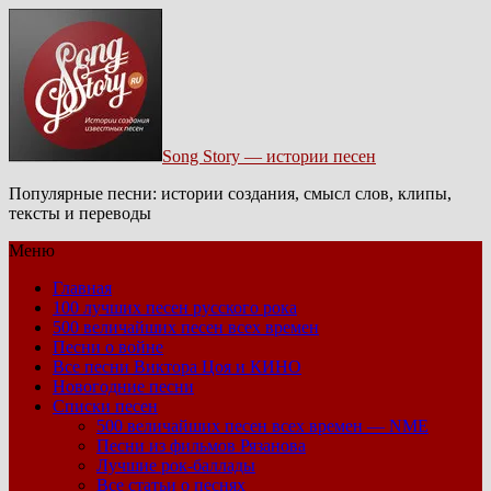
Song Story — истории песен
Популярные песни: истории создания, смысл слов, клипы,
тексты и переводы
Меню
Главная
100 лучших песен русского рока
500 величайших песен всех времен
Песни о войне
Все песни Виктора Цоя и КИНО
Новогодние песни
Списки песен
500 величайших песен всех времен — NME
Песни из фильмов Рязанова
Лучшие рок-баллады
Все статьи о песнях