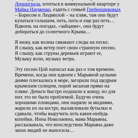
Ленинграда
, ютиться в коммунальной квартире у
Майка Науменко
, ездить с семьей
Гребенщиковых
– Борисом и Людмилой – на пляж, там они будут
купаться голышом, петь, пить и еще раз петь…
Вдвоем, на поездах, «зайцами», они будут
добираться до солнечного Крыма…
Я вижу, как волны смывают следы на песке,
Я слышу, как ветер поет свою странную песню,
Я слышу, как струны деревьев играют ее,
Музыку волн, музыку ветра.
Эту песню Цой написал как раз о том времени.
Времени, когда они вдвоем с Марьяной целыми
днями плескались в море, загорали под щедрым
крымским солнцем, порой засыпая прямо на
пляже. Деньги быстро подошли к концу, но для
них это не было проблемой. Будучи очень
хорошими пловцами, они ныряли за мидиями,
жарили их на костре, вылавливали бутылки и
сдавали, чтобы выручить хоть какие-нибудь
копейки. Инна Николаевна, мама Марьяны,
рассказывала, что впоследствии Марьяна даже
запах мидий не выносила…