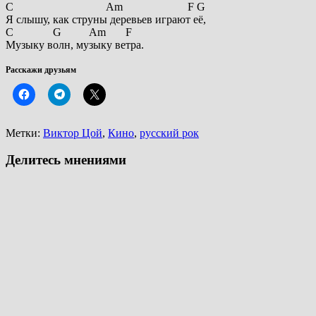
C Am F G
Я слышу, как струны деревьев играют её,
C G Am F
Музыку волн, музыку ветра.
Расскажи друзьям
Метки:
Виктор Цой
,
Кино
,
русский рок
Делитесь мнениями