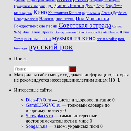
Джон Леннон
Дэвид Боуи
Гражданская Оборона
Егор Летов
ДДТ
Кино
Константин Кинчев
Курт Кобейн
Леонид Дербенев
КИНОпробы
Пол Маккартни
Новогодние песни
Народные песни
Советская эстрада
Рождественские песни
Стинг
Чиж
Элвис Пресли
Эрик Клэптон
Юрий Шевчук
Юрий
Чайф
Эльдар Рязанов
музыка из кино
военные песни
песни о войне
рок-
Энтин
русский рок
баллада
Поиск
Материалы сайта могут содержать информацию, которая
не рекомендуется несовершеннолетним лицам [18+].
Интересные сайты
Diets-FAQ.ru
— диеты и здоровое питание 0
GambLINGVO.ru
— толковый словарь по
игорному бизнесу 0
Showplaces.ru
— самые интересные
достопримечательности в мире 0
Songs.in.ua
— відомі українські пісні 0