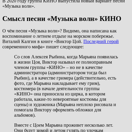
В 2020 году группа КИНО выпустила новый вариант песни
«Музыка волн».
Смысл песни «Музыка волн» КИНО
О чём песня «Музыка волн»? Видимо, она написана как
воспоминание о летнем отдыхе на морском побережье.
Виталий Калгин в книге «Виктор Цой.
Последний герой
современного мифа» пишет следующее:
Со слов Алексея Рыбина, когда Марьяна появилась
в жизни Цоя, Виктор называл ее полноправным
членом группы «КИНО» – но не в качестве
администратора (администратором тогда был
Рыбин), а в качестве гримера (действительно, есть
фото, где Марьяна накладывает ему грим),
костюмера (в начале деятельности группы
«КИНО» она приносила из цирка, в котором
работала, какие-то невероятные костюмы для
сцены) и художника (Марьяна неплохо рисовала и
помогала Виктору оформлять обложки для
альбомов).
Вместе с Цоем Марьяна проживет несколько лет.
Они будут зимой и летом гулять по улочкам