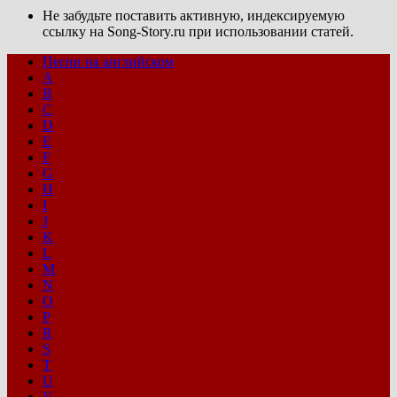
Не забудьте поставить активную, индексируемую
ссылку на Song-Story.ru при использовании статей.
Песни на английском
A
B
C
D
E
F
G
H
I
J
K
L
M
N
O
P
R
S
T
U
V