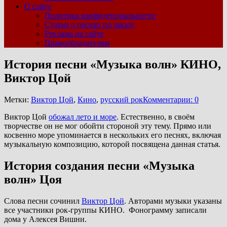
О сайте
Политика конфиденциальности
Статьи о песнях по заказу
Реклама на сайте
Правообладателям
История песни «Музыка волн» КИНО,
Виктор Цой
Метки:
Виктор Цой
,
Кино
,
русский рок
Комментарии: 0
Виктор Цой
обожал лето и море
. Естественно, в своём
творчестве он не мог обойти стороной эту тему. Прямо или
косвенно море упоминается в нескольких его песнях, включая
музыкальную композицию, которой посвящена данная статья.
История создания песни «Музыка
волн» Цоя
Слова песни сочинил
Виктор Цой
. Авторами музыки указаны
все участники рок-группы КИНО. Фонограмму записали
дома у Алексея Вишни.