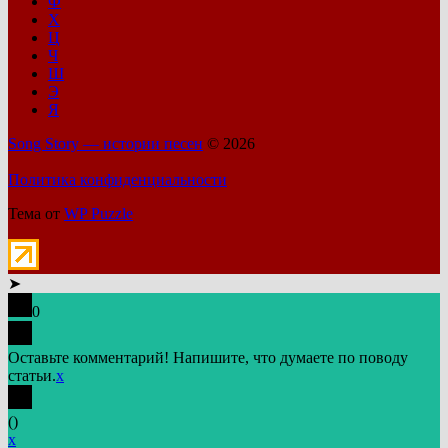
Ф
Х
Ц
Ч
Ш
Э
Я
Song Story — истории песен
© 2026
Политика конфиденциальности
Тема от
WP Puzzle
➤
0
Оставьте комментарий! Напишите, что думаете по поводу
статьи.
x
(
)
x