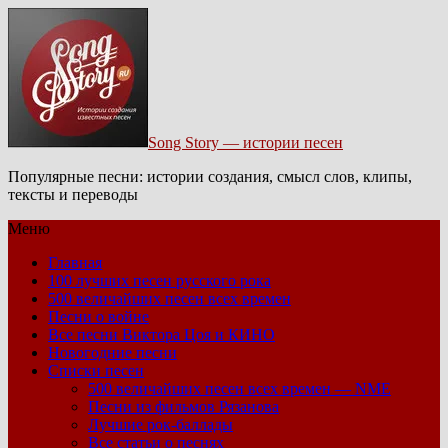
Song Story — истории песен
Популярные песни: истории создания, смысл слов, клипы,
тексты и переводы
Меню
Главная
100 лучших песен русского рока
500 величайших песен всех времен
Песни о войне
Все песни Виктора Цоя и КИНО
Новогодние песни
Списки песен
500 величайших песен всех времен — NME
Песни из фильмов Рязанова
Лучшие рок-баллады
Все статьи о песнях