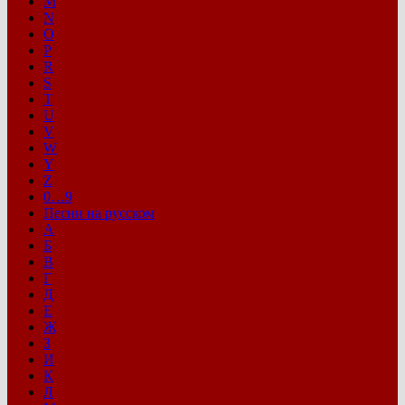
M
N
O
P
R
S
T
U
V
W
Y
Z
0…9
Песни на русском
А
Б
В
Г
Д
Е
Ж
З
И
К
Л