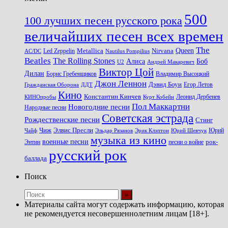
500
100 лучших песен русского рока
величайших песен всех времен
The
Queen
Metallica
Nirvana
Led Zeppelin
Nautilus Pompilius
AC/DC
Beatles
The Rolling Stones
Алиса
Боб
U2
Андрей Макаревич
Виктор Цой
Дилан
Владимир Высоцкий
Борис Гребенщиков
Джон Леннон
Дэвид Боуи
Гражданская Оборона
Егор Летов
ДДТ
Кино
Константин Кинчев
Курт Кобейн
Леонид Дербенев
КИНОпробы
Пол Маккартни
Новогодние песни
Народные песни
Советская эстрада
Рождественские песни
Стинг
Чиж
Элвис Пресли
Эрик Клэптон
Юрий Шевчук
Юрий
Чайф
Эльдар Рязанов
музыка из кино
военные песни
песни о войне
рок-
Энтин
русский рок
баллада
Поиск
Материалы сайта могут содержать информацию, которая
не рекомендуется несовершеннолетним лицам [18+].