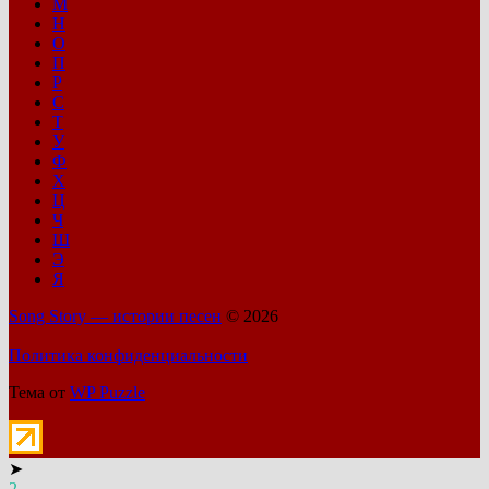
М
Н
О
П
Р
С
Т
У
Ф
Х
Ц
Ч
Ш
Э
Я
Song Story — истории песен
© 2026
Политика конфиденциальности
Тема от
WP Puzzle
➤
2