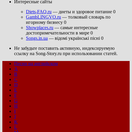
Интересные сайты
Diets-FAQ.ru
— диеты и здоровое питание 0
GambLINGVO.ru
— толковый словарь по
игорному бизнесу 0
Showplaces.ru
— самые интересные
достопримечательности в мире 0
Songs.in.ua
— відомі українські пісні 0
Не забудьте поставить активную, индексируемую
ссылку на Song-Story.ru при использовании статей.
Песни на английском
A
B
C
D
E
F
G
H
I
J
K
L