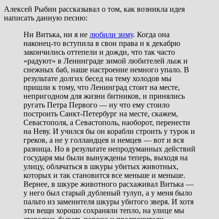
Алексей Рыбин рассказывал о том, как возникла идея
написать данную песню:
Ни Витька, ни я не
любили зиму
. Когда она
наконец-то вступила в свои права и к декабрю
закончились оттепели и дожди, что так часто
«радуют» в Ленинграде зимой любителей лыж и
снежных баб, наше настроение немного упало. В
результате долгих бесед на тему холодов мы
пришли к тому, что Ленинград стоит на месте,
непригодном для жизни битников, и принялись
ругать Петра Первого — ну что ему стоило
построить Санкт-Петербург на месте, скажем,
Севастополя, а Севастополь, наоборот, перенести
на Неву. И учился бы он корабли строить у турок и
греков, а не у голландцев и немцев — вот и вся
разница. Но в результате непродуманных действий
государя мы были вынуждены теперь, выходя на
улицу, облачаться в шкуры убитых животных,
которых и так становится все меньше и меньше.
Вернее, в шкуре животного расхаживал Витька —
у него был старый дубленый тулуп, а у меня было
пальто из заменителя шкуры убитого зверя. И хотя
эти вещи хорошо сохраняли тепло, на улице мы