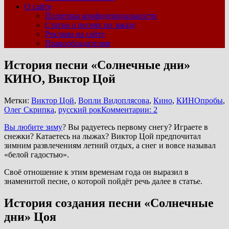
О сайте
Политика конфиденциальности
Статьи о песнях по заказу
Реклама на сайте
Правообладателям
История песни «Солнечные дни»
КИНО, Виктор Цой
Метки:
Виктор Цой
,
Вопли Видоплясова
,
Кино
,
КИНОпробы
,
Олег Скрипка
,
русский рок
Комментарии: 2
Вы любите зиму
? Вы радуетесь первому снегу? Играете в
снежки? Катаетесь на лыжах? Виктор Цой предпочитал
зимним развлечениям летний отдых, а снег и вовсе называл
«белой гадостью».
Своё отношение к этим временам года он выразил в
знаменитой песне, о которой пойдёт речь далее в статье.
История создания песни «Солнечные
дни» Цоя