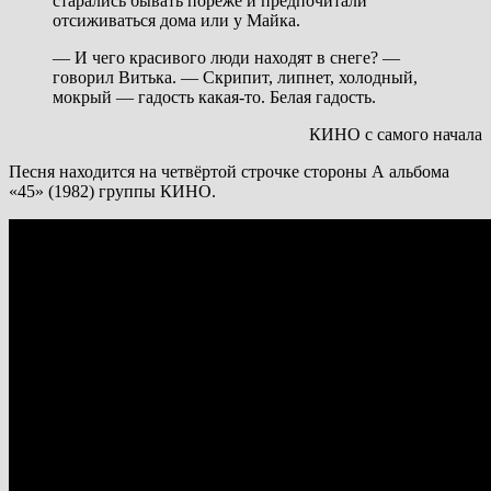
старались бывать пореже и предпочитали
отсиживаться дома или у Майка.
— И чего красивого люди находят в снеге? —
говорил Витька. — Скрипит, липнет, холодный,
мокрый — гадость какая-то. Белая гадость.
КИНО с самого начала
Песня находится на четвёртой строчке стороны А альбома
«45» (1982) группы КИНО.