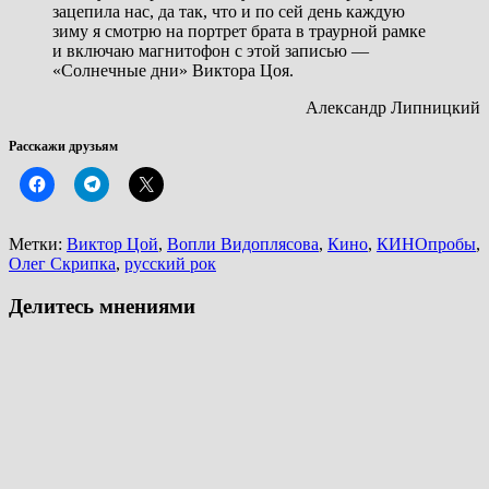
зацепила нас, да так, что и по сей день каждую
зиму я смотрю на портрет брата в траурной рамке
и включаю магнитофон с этой записью —
«Солнечные дни» Виктора Цоя.
Александр Липницкий
Расскажи друзьям
Метки:
Виктор Цой
,
Вопли Видоплясова
,
Кино
,
КИНОпробы
,
Олег Скрипка
,
русский рок
Делитесь мнениями