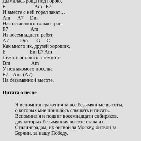
Дымилась роща под горою,
E Am E7
И вместе с ней горел закат…
Am A7 Dm
Нас оставалось только трое
E7 Am
Из восемнадцати ребят.
A7 Dm G C
Как много их, друзей хороших,
E Em E7 Am
Лежать осталось в темноте
Dm Am
У незнакомого поселка
E7 Am (A7)
На безымянной высоте.
Цитата о песне
Я вспомнил сражения за все безымянные высоты,
о которых мне пришлось слышать и писать.
Вспомнил я и подвиг восемнадцати сибиряков,
для которых безымянная высота стала их
Сталинградом, их битвой за Москву, битвой за
Берлин, за нашу Победу.