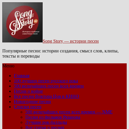
Song Story — истории песен
Популярные песни: истории создания, смысл слов, клипы,
тексты и переводы
Меню
Главная
100 лучших песен русского рока
500 величайших песен всех времен
Песни о войне
Все песни Виктора Цоя и КИНО
Новогодние песни
Списки песен
500 величайших песен всех времен — NME
Песни из фильмов Рязанова
Лучшие рок-баллады
Все статьи о песнях