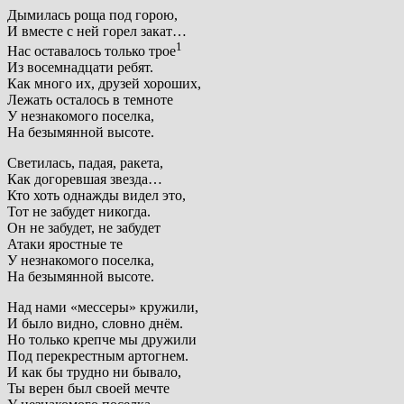
Дымилась роща под горою,
И вместе с ней горел закат…
1
Нас оставалось только трое
Из восемнадцати ребят.
Как много их, друзей хороших,
Лежать осталось в темноте
У незнакомого поселка,
На безымянной высоте.
Светилась, падая, ракета,
Как догоревшая звезда…
Кто хоть однажды видел это,
Тот не забудет никогда.
Он не забудет, не забудет
Атаки яростные те
У незнакомого поселка,
На безымянной высоте.
Над нами «мессеры» кружили,
И было видно, словно днём.
Но только крепче мы дружили
Под перекрестным артогнем.
И как бы трудно ни бывало,
Ты верен был своей мечте