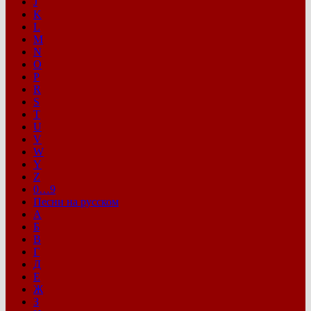
J
K
L
M
N
O
P
R
S
T
U
V
W
Y
Z
0…9
Песни на русском
А
Б
В
Г
Д
Е
Ж
З