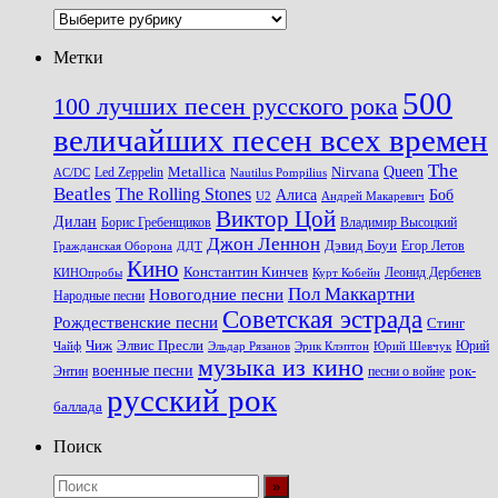
Рубрики
Метки
500
100 лучших песен русского рока
величайших песен всех времен
The
Queen
Metallica
Nirvana
Led Zeppelin
Nautilus Pompilius
AC/DC
Beatles
The Rolling Stones
Алиса
Боб
U2
Андрей Макаревич
Виктор Цой
Дилан
Владимир Высоцкий
Борис Гребенщиков
Джон Леннон
Дэвид Боуи
Гражданская Оборона
Егор Летов
ДДТ
Кино
Константин Кинчев
Курт Кобейн
Леонид Дербенев
КИНОпробы
Пол Маккартни
Новогодние песни
Народные песни
Советская эстрада
Рождественские песни
Стинг
Чиж
Элвис Пресли
Эрик Клэптон
Юрий Шевчук
Юрий
Чайф
Эльдар Рязанов
музыка из кино
военные песни
песни о войне
рок-
Энтин
русский рок
баллада
Поиск