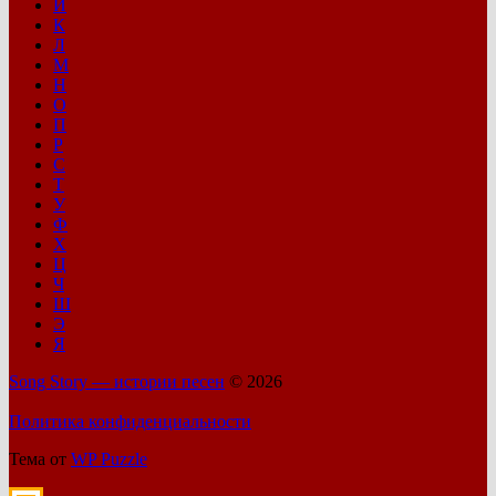
И
К
Л
М
Н
О
П
Р
С
Т
У
Ф
Х
Ц
Ч
Ш
Э
Я
Song Story — истории песен
© 2026
Политика конфиденциальности
Тема от
WP Puzzle