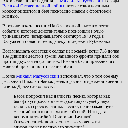
Автор слов произведения —
Михаил Матусовский
. В годы
Великой Отечественной войны
поэт служил военным
корреспондентом и был прекрасно знаком с фронтовой
жизнью.
В основу текста песни «На безымянной высоте» легли
события, которые действительно произошли ночью
тринадцатого-четырнадцатого сентября 1943 года в
Калужской области, неподалёку от деревни Рубежанка.
Восемнадцать советских солдат из восьмой роты 718 полка
139 дивизии десятой армии Западного фронта приняли бой
против двух сотен фашистов. Все они были призваны из
Новосибирска и почти все погибли.
Позже
Михаил Матусовский
вспоминал, что о том бое ему
рассказал Николай Чайка, редактор многотиражной военной
газеты. Далее слово поэту:
Басов попросил нас написать песню, которая как
бы сфокусировала в себе фронтовую судьбу двух
главных героев картины. Песню, не поражающую
масштабностью и размахом событий. И тогда я
вспомнил этот бой. В истории Великой
Отечественной войны он только маленький
эпизод, но как велико его значение!