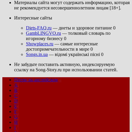
Материалы сайта могут содержать информацию, которая
не рекомендуется несовершеннолетним лицам [18+].
Интересные сайты
Diets-FAQ.ru
— диеты и здоровое питание 0
GambLINGVO.ru
— толковый словарь по
игорному бизнесу 0
Showplaces.ru
— самые интересные
достопримечательности в мире 0
Songs.in.ua
— відомі українські пісні 0
Не забудьте поставить активную, индексируемую
ссылку на Song-Story.ru при использовании статей.
Песни на английском
A
B
C
D
E
F
G
H
I