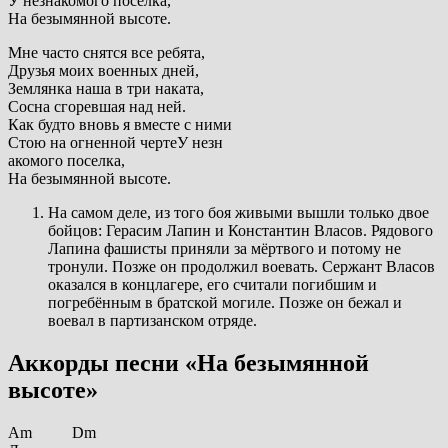
У незнакомого поселка,
На безымянной высоте.
Мне часто снятся все ребята,
Друзья моих военных дней,
Землянка наша в три наката,
Сосна сгоревшая над ней.
Как будто вновь я вместе с ними
Стою на огненной чертеУ незн
акомого поселка,
На безымянной высоте.
На самом деле, из того боя живыми вышли только двое
бойцов: Герасим Лапин и Константин Власов. Рядового
Лапина фашисты приняли за мёртвого и потому не
тронули. Позже он продолжил воевать. Сержант Власов
оказался в концлагере, его считали погибшим и
погребённым в братской могиле. Позже он бежал и
воевал в партизанском отряде.
Аккорды песни «На безымянной
высоте»
Am Dm