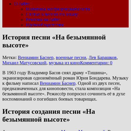
О сайте
Политика конфиденциальности
Статьи о песнях по заказу
Реклама на сайте
Правообладателям
История песни «На безымянной
высоте»
Метки:
Вениамин Баснер
,
военные песни
,
Лев Барашков
,
Михаил Матусовский
,
музыка из кино
Комментарии: 0
В 1963 году Владимир Басов снял драму «Тишина»,
экранизировав одноимённый роман Юрия Бондарева. Музыку
к фильму написал
Вениамин Баснер
. Одной из двух песен,
предназначенных для киноповести, стала композиция «На
безымянной высоте». Режиссёр попросил сочинить её в духе
воспоминаний о погибших боевых товарищах.
История создания песни «На
безымянной высоте»