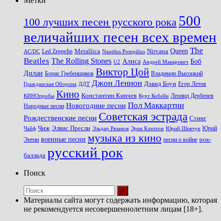
Метки
500
100 лучших песен русского рока
величайших песен всех времен
The
Queen
Metallica
Nirvana
Led Zeppelin
Nautilus Pompilius
AC/DC
Beatles
The Rolling Stones
Алиса
Боб
U2
Андрей Макаревич
Виктор Цой
Дилан
Владимир Высоцкий
Борис Гребенщиков
Джон Леннон
Дэвид Боуи
Гражданская Оборона
Егор Летов
ДДТ
Кино
Константин Кинчев
Курт Кобейн
Леонид Дербенев
КИНОпробы
Пол Маккартни
Новогодние песни
Народные песни
Советская эстрада
Рождественские песни
Стинг
Чиж
Элвис Пресли
Эрик Клэптон
Юрий Шевчук
Юрий
Чайф
Эльдар Рязанов
музыка из кино
военные песни
песни о войне
рок-
Энтин
русский рок
баллада
Поиск
Материалы сайта могут содержать информацию, которая
не рекомендуется несовершеннолетним лицам [18+].