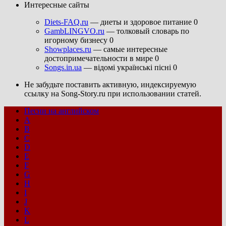
Интересные сайты
Diets-FAQ.ru
— диеты и здоровое питание 0
GambLINGVO.ru
— толковый словарь по
игорному бизнесу 0
Showplaces.ru
— самые интересные
достопримечательности в мире 0
Songs.in.ua
— відомі українські пісні 0
Не забудьте поставить активную, индексируемую
ссылку на Song-Story.ru при использовании статей.
Песни на английском
A
B
C
D
E
F
G
H
I
J
K
L