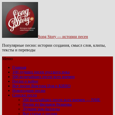
Song Story — истории песен
Популярные песни: истории создания, смысл слов, клипы,
тексты и переводы
Меню
Главная
100 лучших песен русского рока
500 величайших песен всех времен
Песни о войне
Все песни Виктора Цоя и КИНО
Новогодние песни
Списки песен
500 величайших песен всех времен — NME
Песни из фильмов Рязанова
Лучшие рок-баллады
Все статьи о песнях