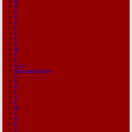
M
N
O
P
R
S
T
U
V
W
Y
Z
0…9
Песни на русском
А
Б
В
Г
Д
Е
Ж
З
И
К
Л