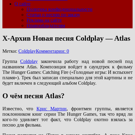
О сайте
Политика конфиденциальности
Статьи о песнях по заказу
Реклама на сайте
Правообладателям
Х-Архив Новая песня Coldplay — Atlas
Метки:
Coldplay
Комментарии: 0
Группа
Coldplay
закончила работу над новой песней под
названием Atlas. Композиция войдет в саундтрек к фильму
The Hunger Games: Catching Fire («Голодные игры: И вспыхнет
пламя»). Трек был записан специально для этой картины и не
будет включен в следующий альбом Coldplay.
О чём песня Atlas?
Известно, что
Крис Мартин
, фронтмен группы, является
поклонником книг серии The Hunger Games, так что вряд ли
кого-то удивляет тот факт, что Coldplay охотно взялась за
песню для фильма.