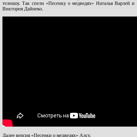
телешоу. Так спели «Песенку о медведях» Наталья Варлей и
Виктория Дайнеко.
Далее версия «Песенки о медведях» Алсу.