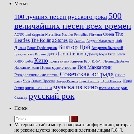
Метки
500
100 лучших песен русского рока
величайших песен всех времен
The
Queen
Metallica
Nirvana
Led Zeppelin
Nautilus Pompilius
AC/DC
Beatles
The Rolling Stones
Алиса
Боб
U2
Андрей Макаревич
Виктор Цой
Дилан
Владимир Высоцкий
Борис Гребенщиков
Джон Леннон
Дэвид Боуи
Гражданская Оборона
Егор Летов
ДДТ
Кино
Константин Кинчев
Курт Кобейн
Леонид Дербенев
КИНОпробы
Пол Маккартни
Новогодние песни
Народные песни
Советская эстрада
Рождественские песни
Стинг
Чиж
Элвис Пресли
Эрик Клэптон
Юрий Шевчук
Юрий
Чайф
Эльдар Рязанов
музыка из кино
военные песни
песни о войне
рок-
Энтин
русский рок
баллада
Поиск
Материалы сайта могут содержать информацию, которая
не рекомендуется несовершеннолетним лицам [18+].