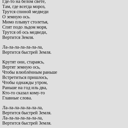
Где-то на белом свете,
Там, где всегда мороз,
Трутся спиной медведи
О земную ось.
Мимо плывут столетья,
Спят подо льдом моря,
Трутся об ось медведи,
Вертится Земля.
Ла-ла-ла-ла-ла-ла-ла,
Вертится быстрей Земля.
Крутят они, стараясь,
Вертят земную ось,
Чтобы влюблённым раньше
Встретиться пришлось,
Чтобы однажды утром,
Раньше на год иль два,
Кто-то сказал кому-то
Главные слова.
Ла-ла-ла-ла-ла-ла-ла,
Вертится быстрей Земля.
Ла-ла-ла-ла-ла-ла-ла,
Вертится быстрей Земля.