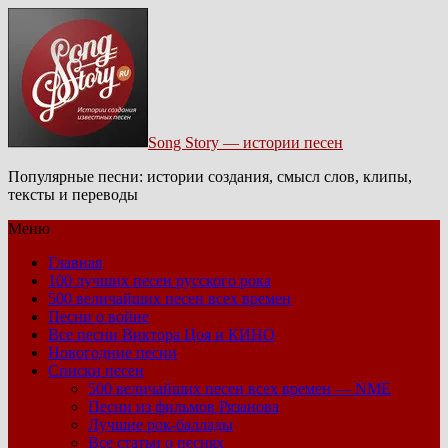
Song Story — истории песен
Популярные песни: истории создания, смысл слов, клипы,
тексты и переводы
Меню
Главная
100 лучших песен русского рока
500 величайших песен всех времен
Песни о войне
Все песни Виктора Цоя и КИНО
Новогодние песни
Списки песен
500 величайших песен всех времен — NME
Песни из фильмов Рязанова
Лучшие рок-баллады
Все статьи о песнях