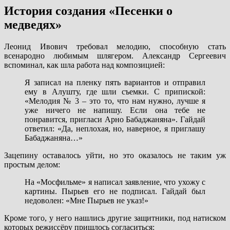
История создания «Песенки о
медведях»
Леонид Ивович требовал мелодию, способную стать
всенародно любимым шлягером. Александр Сергеевич
вспоминал, как шла работа над композицией:
Я записал на пленку пять вариантов и отправил
ему в Алушту, где шли съемки. С припиской:
«Мелодия № 3 – это то, что нам нужно, лучше я
уже ничего не напишу. Если она тебе не
понравится, пригласи Арно Бабаджаняна». Гайдай
ответил: «Да, неплохая, но, наверное, я приглашу
Бабаджаняна…»
Зацепину оставалось уйти, но это оказалось не таким уж
простым делом:
На «Мосфильме» я написал заявление, что ухожу с
картины. Пырьев его не подписал. Гайдай был
недоволен: «Мне Пырьев не указ!»
Кроме того, у него нашлись другие защитники, под натиском
которых режиссёру пришлось согласиться: