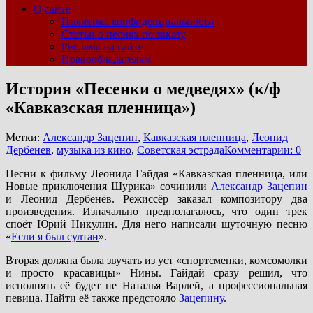
О сайте
Политика конфиденциальности
Статьи о песнях по заказу
Реклама на сайте
Правообладателям
История «Песенки о медведях» (к/ф
«Кавказская пленница»)
Метки:
Александр Зацепин
,
Кавказская пленница
,
Леонид
Дербенев
,
музыка из кино
,
Советская эстрада
Комментарии: 0
Песни к фильму Леонида Гайдая «Кавказская пленница, или
Новые приключения Шурика» сочинили
Александр Зацепин
и Леонид Дербенёв. Режиссёр заказал композитору два
произведения. Изначально предполагалось, что один трек
споёт Юрий Никулин. Для него написали шуточную песню
«
Если я был султан
».
Вторая должна была звучать из уст «спортсменки, комсомолки
и просто красавицы» Нины. Гайдай сразу решил, что
исполнять её будет не Наталья Варлей, а профессиональная
певица. Найти её также предстояло
Зацепину
.