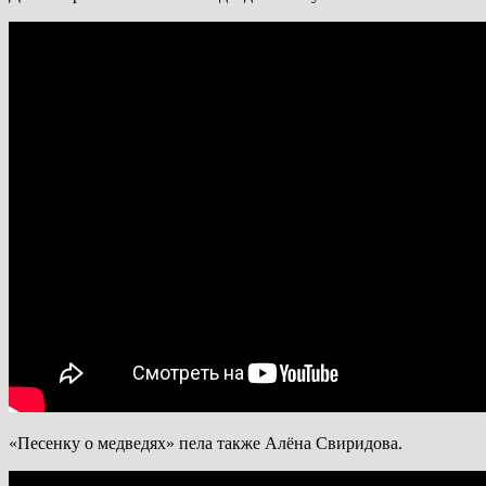
«Песенку о медведях» пела также Алёна Свиридова.