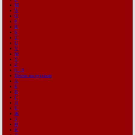
M
N
O
P
R
S
T
U
V
W
Y
Z
0…9
Песни на русском
А
Б
В
Г
Д
Е
Ж
З
И
К