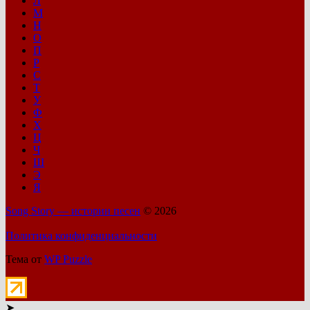
Л
М
Н
О
П
Р
С
Т
У
Ф
Х
Ц
Ч
Ш
Э
Я
Song Story — истории песен
© 2026
Политика конфиденциальности
Тема от
WP Puzzle
➤