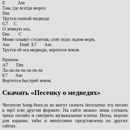
E Am
Там, где всегда мороз,
Dm
Трутся спиной медведи
G7 C
О земную ось.
Dm C
Мимо плывут столетия, спят подо льдом моря,
Am Dm6 E7 Am
Трутся об ось медведи, вертится земля.
Припев:
A7 Dm
Ла-ла-ла-ла-ла-ла-ла
E7 Am
Вертится быстрей земля.
Скачать «Песенку о медведях»
Читатели Song-Story.ru не могут скачать бесплатно эту песню
в mp3 или другом формате. На сайте можно лишь слушать
треки онлайн и смотреть музыкальные клипы. Ноты, версии
для караоке, табы и минусовки представлены на других
сайтах.