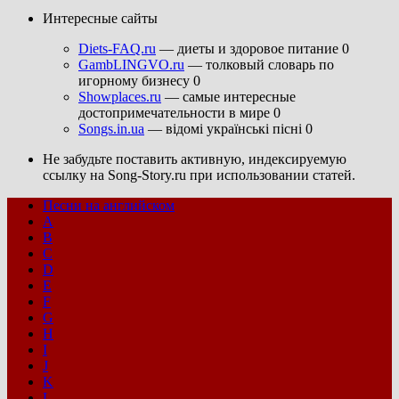
Интересные сайты
Diets-FAQ.ru
— диеты и здоровое питание 0
GambLINGVO.ru
— толковый словарь по
игорному бизнесу 0
Showplaces.ru
— самые интересные
достопримечательности в мире 0
Songs.in.ua
— відомі українські пісні 0
Не забудьте поставить активную, индексируемую
ссылку на Song-Story.ru при использовании статей.
Песни на английском
A
B
C
D
E
F
G
H
I
J
K
L