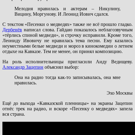
Мелодия нравилась и актерам – Никулину,
Вицину, Моргунову. И Леонид Иович сдался.
С текстом «Песенки о медведях» также не всё прошло гладко.
Дербенёв
написал слова. Гайдаю показалось неблагозвучным
«тёрлись спиной медведи», и строчку исправили. Кроме того,
Леониду Ивовичу не нравилась тема песни. Ему казались
неуместными белые медведи и мороз в кинокомедии о летнем
отдыхе на Кавказе. Тем не менее, он принял композицию.
На роль исполнительницы пригласили Аиду Ведищеву.
Александр Зацепин
объяснял выбор:
Она на радио тогда как-то записывалась, она мне
нравилась.
Эхо Москвы
Ещё до выхода «Кавказской пленницы» на экраны Зацепин
отнёс трек на радио, и вскоре «Песенку о медведях» запела
вся страна.