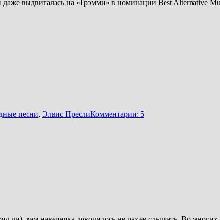
 даже выдвигалась на «Грэмми» в номинации Best Alternative M
дные песни
,
Элвис Пресли
Комментарии: 5
яд ли), вам наверняка доводилось не раз ее слышать. Во многих