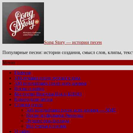
Song Story — истории песен
Популярные песни: истории создания, смысл слов, клипы, тек
Меню
Главная
100 лучших песен русского рока
500 величайших песен всех времен
Песни о войне
Все песни Виктора Цоя и КИНО
Новогодние песни
Списки песен
500 величайших песен всех времен — NME
Песни из фильмов Рязанова
Лучшие рок-баллады
Все статьи о песнях
О сайте