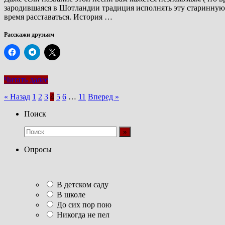
зародившаяся в Шотландии традиция исполнять эту старинную б
время расставаться. История …
Расскажи друзьям
Читать далее
Пагинация
« Назад
1
2
3
4
5
6
…
11
Вперед »
записей
Поиск
Опросы
В детском саду
В школе
До сих пор пою
Никогда не пел