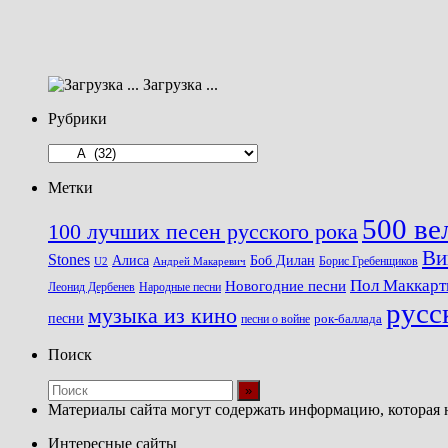
Загрузка ...
Рубрики
Рубрики
Метки
500 ве
100 лучших песен русского рока
Ви
Stones
Алиса
Боб Дилан
U2
Борис Гребенщиков
Андрей Макаревич
Пол Маккарт
Новогодние песни
Леонид Дербенев
Народные песни
русс
музыка из кино
песни
песни о войне
рок-баллада
Поиск
Материалы сайта могут содержать информацию, которая 
Интересные сайты