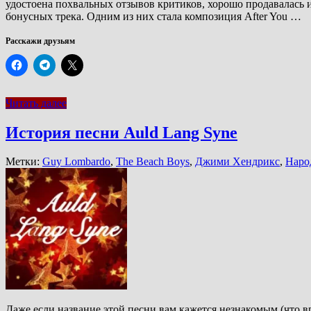
удостоена похвальных отзывов критиков, хорошо продавалась и
бонусных трека. Одним из них стала композиция After You …
Расскажи друзьям
Читать далее
История песни Auld Lang Syne
Метки:
Guy Lombardo
,
The Beach Boys
,
Джими Хендрикс
,
Наро
Даже если название этой песни вам кажется незнакомым (что вр