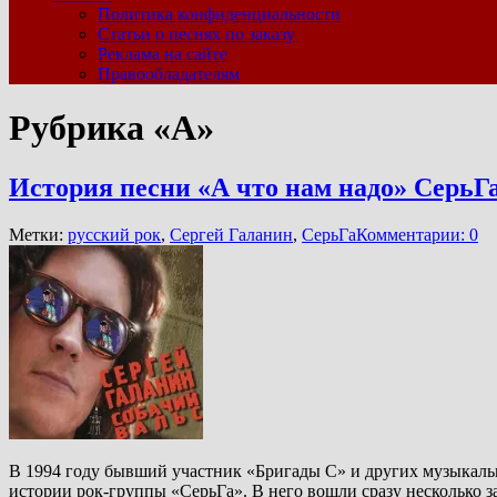
Политика конфиденциальности
Статьи о песнях по заказу
Реклама на сайте
Правообладателям
Рубрика «A»
История песни «А что нам надо» СерьГ
Метки:
русский рок
,
Сергей Галанин
,
СерьГа
Комментарии: 0
В 1994 году бывший участник «Бригады С» и других музыкаль
истории рок-группы «СерьГа». В него вошли сразу несколько 