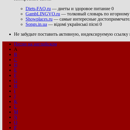
Diets-FAQ.ru
— диеты и здоровое питание 0
GambLINGVO.ru
— толковый словарь по игорному 
Showplaces.ru
— самые интересные достопримечател
Songs.in.ua
— відомі українські пісні 0
Не забудьте поставить активную, индексируемую ссылку н
Песни на английском
A
B
C
D
E
F
G
H
I
J
K
L
M
N
O
P