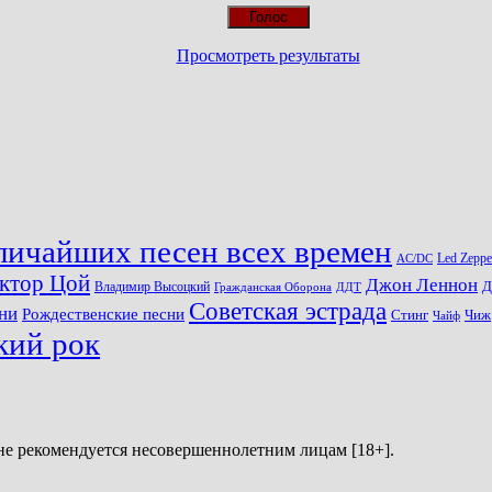
Просмотреть результаты
личайших песен всех времен
Led Zeppe
AC/DC
ктор Цой
Джон Леннон
Д
Владимир Высоцкий
Гражданская Оборона
ДДТ
Советская эстрада
ни
Рождественские песни
Стинг
Чиж
Чайф
кий рок
не рекомендуется несовершеннолетним лицам [18+].