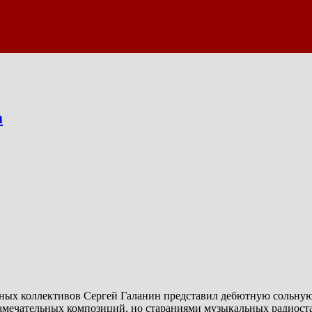
а
ных коллективов Сергей Галанин представил дебютную сольную 
замечательных композиций, но стараниями музыкальных радиоста