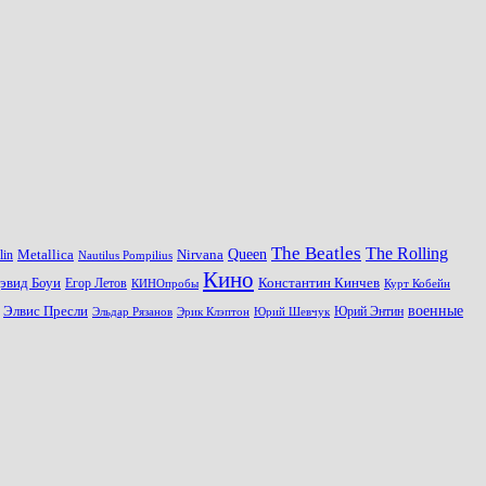
The Beatles
The Rolling
Queen
Metallica
Nirvana
lin
Nautilus Pompilius
Кино
эвид Боуи
Константин Кинчев
Егор Летов
Курт Кобейн
КИНОпробы
военные
Элвис Пресли
Эрик Клэптон
Юрий Шевчук
Юрий Энтин
Эльдар Рязанов