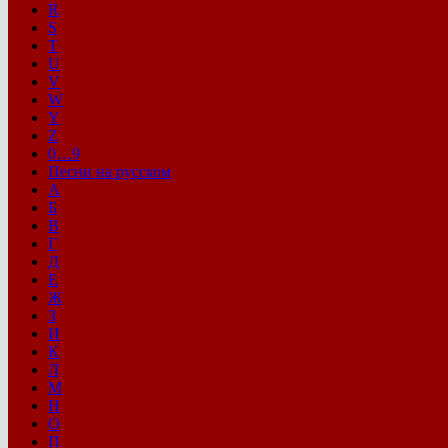
R
S
T
U
V
W
Y
Z
0…9
Песни на русском
А
Б
В
Г
Д
Е
Ж
З
И
К
Л
М
Н
О
П