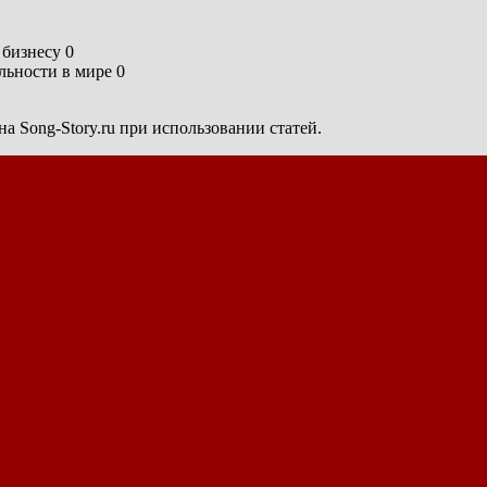
бизнесу 0
ьности в мире 0
а Song-Story.ru при использовании статей.