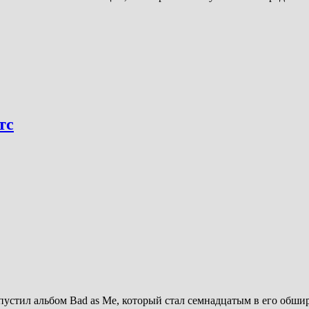
тс
пустил альбом Bad as Me, который стал семнадцатым в его обши