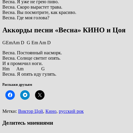
Весна. Я уже не грею пиво.
Весна. Скоро вырастет трава.
Весна. Вы посмотрите, как красиво.
Весна. Где моя голова?
Аккорды песни «Весна» КИНО и Цоя
GEmAm D G Em Am D
Весна. Постоянный насморк.
Весна. Солнце светит опять.
И я промочил ноги.
Hm Am G
Весна. Я опять иду гулять.
Расскажи друзьям
Метки:
Виктор Цой
,
Кино
,
русский рок
Делитесь мнениями