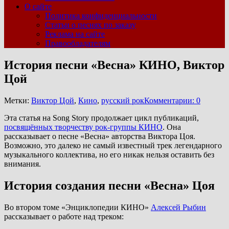
О сайте
Политика конфиденциальности
Статьи о песнях по заказу
Реклама на сайте
Правообладателям
История песни «Весна» КИНО, Виктор
Цой
Метки:
Виктор Цой
,
Кино
,
русский рок
Комментарии: 0
Эта статья на Song Story продолжает цикл публикаций,
посвящённых творчеству рок-группы КИНО
. Она
рассказывает о песне «Весна» авторства Виктора Цоя.
Возможно, это далеко не самый известный трек легендарного
музыкального коллектива, но его никак нельзя оставить без
внимания.
История создания песни «Весна» Цоя
Во втором томе «Энциклопедии КИНО»
Алексей Рыбин
рассказывает о работе над треком: