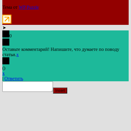
Тема от
WP Puzzle
➤
0
Оставьте комментарий! Напишите, что думаете по поводу
статьи.
x
(
)
x
|
Ответить
Insert