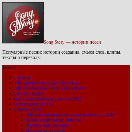
Song Story — истории песен
Популярные песни: истории создания, смысл слов, клипы,
тексты и переводы
Меню
Главная
100 лучших песен русского рока
500 величайших песен всех времен
Песни о войне
Все песни Виктора Цоя и КИНО
Новогодние песни
Списки песен
500 величайших песен всех времен — NME
Песни из фильмов Рязанова
Лучшие рок-баллады
Все статьи о песнях