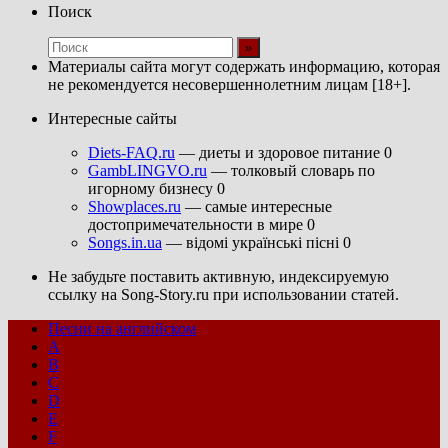
Поиск
Материалы сайта могут содержать информацию, которая
не рекомендуется несовершеннолетним лицам [18+].
Интересные сайты
Diets-FAQ.ru
— диеты и здоровое питание 0
GambLINGVO.ru
— толковый словарь по
игорному бизнесу 0
Showplaces.ru
— самые интересные
достопримечательности в мире 0
Songs.in.ua
— відомі українські пісні 0
Не забудьте поставить активную, индексируемую
ссылку на Song-Story.ru при использовании статей.
Песни на английском
A
B
C
D
E
F