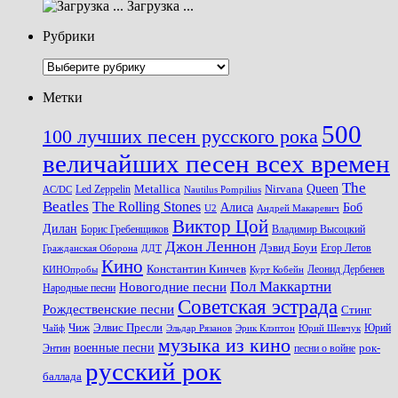
Загрузка ...
Рубрики
Рубрики
Метки
500
100 лучших песен русского рока
величайших песен всех времен
The
Queen
Metallica
Nirvana
Led Zeppelin
Nautilus Pompilius
AC/DC
Beatles
The Rolling Stones
Алиса
Боб
U2
Андрей Макаревич
Виктор Цой
Дилан
Владимир Высоцкий
Борис Гребенщиков
Джон Леннон
Дэвид Боуи
Гражданская Оборона
Егор Летов
ДДТ
Кино
Константин Кинчев
Курт Кобейн
Леонид Дербенев
КИНОпробы
Пол Маккартни
Новогодние песни
Народные песни
Советская эстрада
Рождественские песни
Стинг
Чиж
Элвис Пресли
Эрик Клэптон
Юрий Шевчук
Юрий
Чайф
Эльдар Рязанов
музыка из кино
военные песни
песни о войне
рок-
Энтин
русский рок
баллада