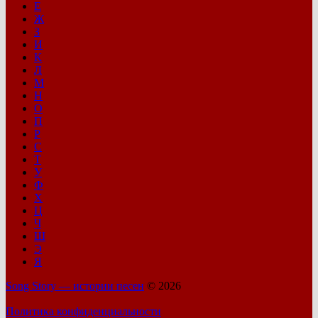
Е
Ж
З
И
К
Л
М
Н
О
П
Р
С
Т
У
Ф
Х
Ц
Ч
Ш
Э
Я
Song Story — истории песен
© 2026
Политика конфиденциальности