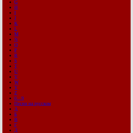
G
H
I
J
K
L
M
N
O
P
R
S
T
U
V
W
Y
Z
0…9
Песни на русском
А
Б
В
Г
Д