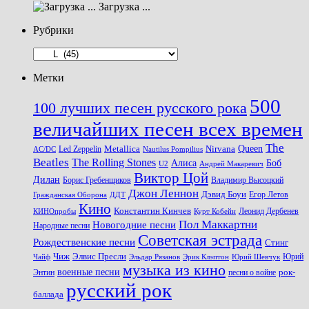
Загрузка ...
Рубрики
Рубрики
Метки
500
100 лучших песен русского рока
величайших песен всех времен
The
Queen
Metallica
Nirvana
Led Zeppelin
Nautilus Pompilius
AC/DC
Beatles
The Rolling Stones
Алиса
Боб
U2
Андрей Макаревич
Виктор Цой
Дилан
Владимир Высоцкий
Борис Гребенщиков
Джон Леннон
Дэвид Боуи
Гражданская Оборона
Егор Летов
ДДТ
Кино
Константин Кинчев
Курт Кобейн
Леонид Дербенев
КИНОпробы
Пол Маккартни
Новогодние песни
Народные песни
Советская эстрада
Рождественские песни
Стинг
Чиж
Элвис Пресли
Эрик Клэптон
Юрий Шевчук
Юрий
Чайф
Эльдар Рязанов
музыка из кино
военные песни
песни о войне
рок-
Энтин
русский рок
баллада