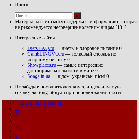
Поиск
Материалы сайта могут содержать информацию, которая
не рекомендуется несовершеннолетним лицам [18+].
Интересные сайты
Diets-FAQ.ru
— диеты и здоровое питание 0
GambLINGVO.ru
— толковый словарь по
игорному бизнесу 0
Showplaces.ru
— самые интересные
достопримечательности в мире 0
Songs.in.ua
— відомі українські пісні 0
Не забудьте поставить активную, индексируемую
ссылку на Song-Story.ru при использовании статей.
Песни на английском
A
B
C
D
E
F