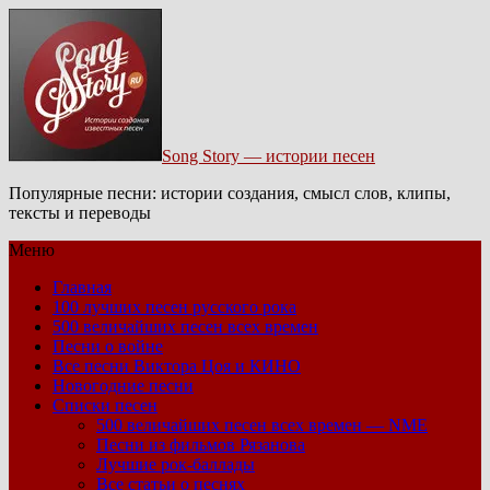
Song Story — истории песен
Популярные песни: истории создания, смысл слов, клипы,
тексты и переводы
Меню
Главная
100 лучших песен русского рока
500 величайших песен всех времен
Песни о войне
Все песни Виктора Цоя и КИНО
Новогодние песни
Списки песен
500 величайших песен всех времен — NME
Песни из фильмов Рязанова
Лучшие рок-баллады
Все статьи о песнях