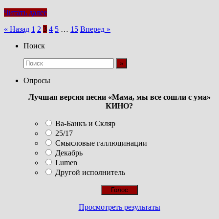
Читать далее
Пагинация
« Назад
1
2
3
4
5
…
15
Вперед »
записей
Поиск
Опросы
Лучшая версия песни «Мама, мы все сошли с ума»
КИНО?
Ва-Банкъ и Скляр
25/17
Смысловые галлюцинации
Декабрь
Lumen
Другой исполнитель
Просмотреть результаты