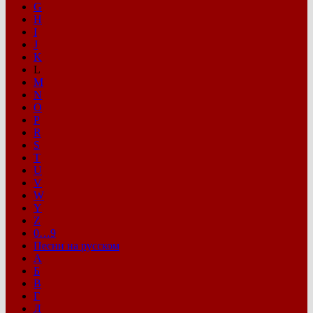
G
H
I
J
K
L
M
N
O
P
R
S
T
U
V
W
Y
Z
0…9
Песни на русском
А
Б
В
Г
Д