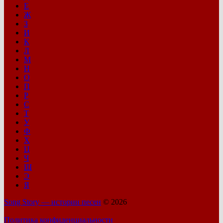
Е
Ж
З
И
К
Л
М
Н
О
П
Р
С
Т
У
Ф
Х
Ц
Ч
Ш
Э
Я
Song Story — истории песен
© 2026
Политика конфиденциальности