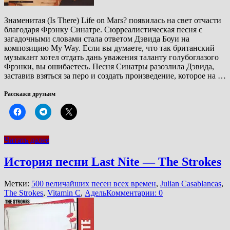
Знаменитая (Is There) Life on Mars? появилась на свет отчасти
благодаря Фрэнку Синатре. Сюрреалистическая песня с
загадочными словами стала ответом Дэвида Боуи на
композицию My Way. Если вы думаете, что так британский
музыкант хотел отдать дань уважения таланту голубоглазого
Фрэнки, вы ошибаетесь. Песня Синатры разозлила Дэвида,
заставив взяться за перо и создать произведение, которое на …
Расскажи друзьям
Читать далее
История песни Last Nite — The Strokes
Метки:
500 величайших песен всех времен
,
Julian Casablancas
,
The Strokes
,
Vitamin C
,
Адель
Комментарии: 0