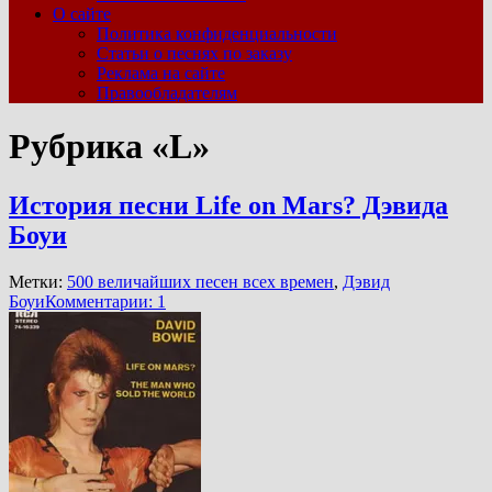
О сайте
Политика конфиденциальности
Статьи о песнях по заказу
Реклама на сайте
Правообладателям
Рубрика «L»
История песни Life on Mars? Дэвида
Боуи
Метки:
500 величайших песен всех времен
,
Дэвид
Боуи
Комментарии: 1